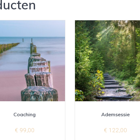
ducten
Coaching
Ademsessie
€
99,00
€
122,00