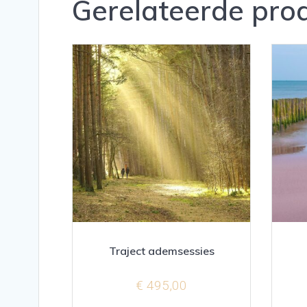
Gerelateerde pro
Traject ademsessies
€
495,00