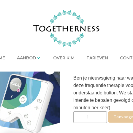
ME
AANBOD
OVER KIM
TARIEVEN
CONT
€
44,00
Ben je nieuwsgierig naar w
deze frequentie therapie vo
onderstaande button. We star
intentie te bepalen gevolgd
minuten per keer).
Frequentie
Toevoege
Therapie
aantal