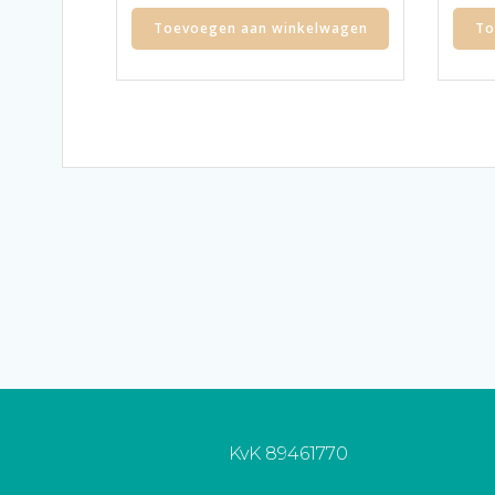
Toevoegen aan winkelwagen
To
KvK 89461770