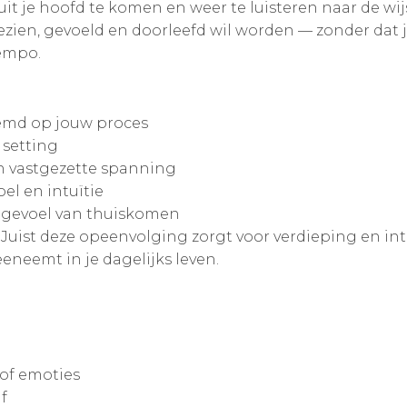
 je hoofd te komen en weer te luisteren naar de wijs
ezien, gevoeld en doorleefd wil worden — zonder dat j
tempo.
temd op jouw proces
 setting
n vastgezette spanning
el en intuïtie
n gevoel van thuiskomen
. Juist deze opeenvolging zorgt voor verdieping en int
meeneemt in je dagelijks leven.
of emoties
f