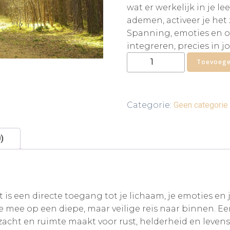
wat er werkelijk in je l
ademen, activeer je het
Spanning, emoties en 
integreren, precies in 
Traject
Toevoege
ademsessies
aantal
Categorie:
Geen categorie
)
is een directe toegang tot je lichaam, je emoties en je
 mee op een diepe, maar veilige reis naar binnen. Een
acht en ruimte maakt voor rust, helderheid en levens