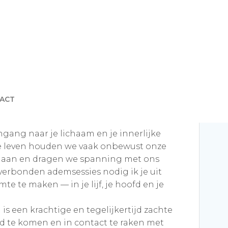
ACT
ngang naar je lichaam en je innerlijke
kse leven houden we vaak onbewust onze
s aan en dragen we spanning met ons
5 verbonden ademsessies nodig ik je uit
te te maken — in je lijf, je hoofd en je
 een krachtige en tegelijkertijd zachte
d te komen en in contact te raken met