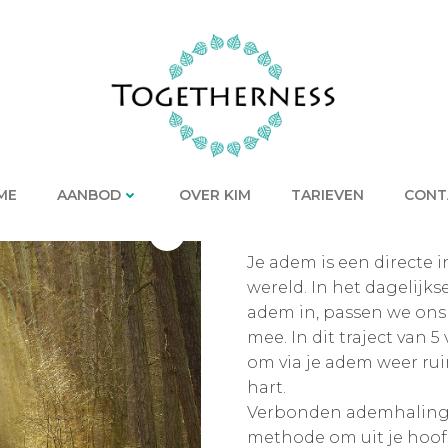
ME
AANBOD
OVER KIM
TARIEVEN
CONT
€
495,00
Je adem is een directe i
wereld. In het dagelij
adem in, passen we on
mee. In dit traject van 
om via je adem weer ruim
hart.
Verbonden ademhaling is
methode om uit je hoof