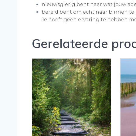
nieuwsgierig bent naar wat jouw adem
bereid bent om echt naar binnen te
Je hoeft geen ervaring te hebben m
Gerelateerde pro